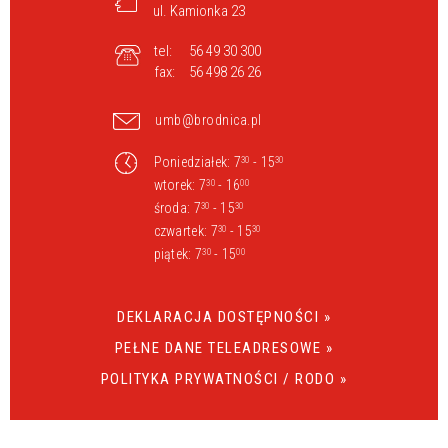
ul. Kamionka 23
tel:
56 49 30 300
fax:
56 498 26 26
umb@brodnica.pl
Poniedziałek: 7
- 15
30
30
wtorek: 7
- 16
30
00
środa: 7
- 15
30
30
czwartek: 7
- 15
30
30
piątek: 7
- 15
30
00
DEKLARACJA DOSTĘPNOŚCI »
PEŁNE DANE TELEADRESOWE »
POLITYKA PRYWATNOŚCI / RODO »