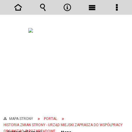
Strona
Wyszukiwarka
Narzędzia
Menu
Menu
główna
główne
szcze
MAPA STRONY
PORTAL
HISTORIA ZMIAN STRONY - URZĄD MIEJSKI ZAPRASZA DO WSPÓŁPRACY
ORGANIZACJE POZARZĄDOWE