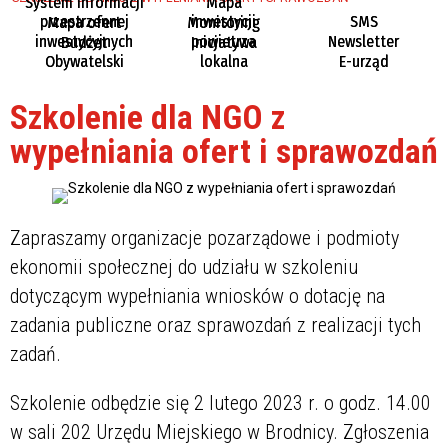
System informacji
Mapa
przestrzennej
inwestycji
SMS
Mapa ofert
Monitoring
inwestycyjnych
powietrza
Newsletter
Budżet
Inicjatywa
Obywatelski
lokalna
E-urząd
Szkolenie dla NGO z
wypełniania ofert i sprawozdań
Zapraszamy organizacje pozarządowe i podmioty
ekonomii społecznej do udziału w szkoleniu
dotyczącym wypełniania wniosków o dotację na
zadania publiczne oraz sprawozdań z realizacji tych
zadań.
Szkolenie odbędzie się 2 lutego 2023 r. o godz. 14.00
w sali 202 Urzędu Miejskiego w Brodnicy. Zgłoszenia