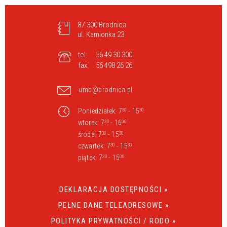
87-300 Brodnica
ul. Kamionka 23
tel:
56 49 30 300
fax:
56 498 26 26
umb@brodnica.pl
Poniedziałek: 7
- 15
30
30
wtorek: 7
- 16
30
00
środa: 7
- 15
30
30
czwartek: 7
- 15
30
30
piątek: 7
- 15
30
00
DEKLARACJA DOSTĘPNOŚCI »
PEŁNE DANE TELEADRESOWE »
POLITYKA PRYWATNOŚCI / RODO »