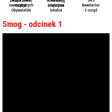
przestrzennej
inwestycji
SMS
Mapa ofert
Monitoring
inwestycyjnych
powietrza
Newsletter
Budżet
Inicjatywa
Obywatelski
lokalna
E-urząd
Smog - odcinek 1