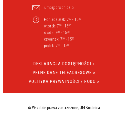
umb@brodnica.pl
Poniedziałek: 7
- 15
30
30
wtorek: 7
- 16
30
00
środa: 7
- 15
30
30
czwartek: 7
- 15
30
30
piątek: 7
- 15
30
00
DEKLARACJA DOSTĘPNOŚCI »
PEŁNE DANE TELEADRESOWE »
POLITYKA PRYWATNOŚCI / RODO »
© Wszelkie prawa zastrzeżone, UM Brodnica