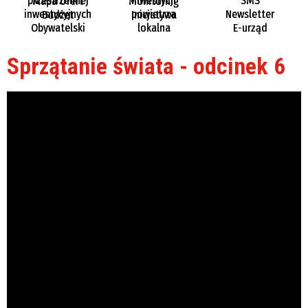
przestrzennej
inwestycji
SMS
Mapa ofert
Monitoring
inwestycyjnych
powietrza
Newsletter
Budżet
Inicjatywa
Obywatelski
lokalna
E-urząd
Sprzątanie świata - odcinek 6