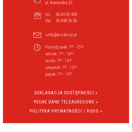
ul. Kamionka 23
tel:
56 49 30 300
fax:
56 498 26 26
umb@brodnica.pl
Poniedziałek: 7
- 15
30
30
wtorek: 7
- 16
30
00
środa: 7
- 15
30
30
czwartek: 7
- 15
30
30
piątek: 7
- 15
30
00
DEKLARACJA DOSTĘPNOŚCI »
PEŁNE DANE TELEADRESOWE »
POLITYKA PRYWATNOŚCI / RODO »