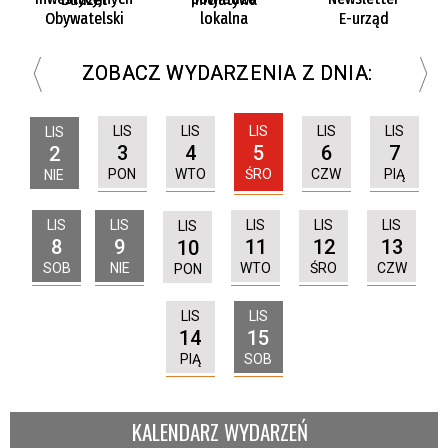
Obywatelski
lokalna
E-urząd
ZOBACZ WYDARZENIA Z DNIA:
LIS
LIS
LIS
LIS
LIS
LIS
3
4
5
6
7
2
PON
WTO
ŚRO
CZW
PIĄ
NIE
LIS
LIS
LIS
LIS
LIS
LIS
8
9
11
12
13
10
SOB
NIE
WTO
ŚRO
CZW
PON
LIS
LIS
14
15
PIĄ
SOB
KALENDARZ WYDARZEŃ