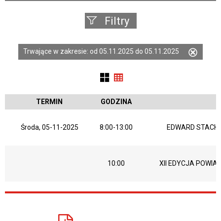
Filtry
Szukana
Trwające w zakresie:
od 05.11.2025 do 05.11.2025
Usuń
fraza
ten
filtr
Kategoria
TERMIN
GODZINA
Środa, 05-11-2025
8:00-13:00
EDWARD STACHU
Trwające w
zakresie
—
10:00
XII EDYCJA POWIA
Miejsce
Organizator