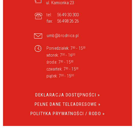
ul. Kamionka 23
tel:
56 49 30 300
fax:
56 498 26 26
umb@brodnica.pl
Poniedziałek: 7
- 15
30
30
wtorek: 7
- 16
30
00
środa: 7
- 15
30
30
czwartek: 7
- 15
30
30
piątek: 7
- 15
30
00
DEKLARACJA DOSTĘPNOŚCI »
PEŁNE DANE TELEADRESOWE »
POLITYKA PRYWATNOŚCI / RODO »