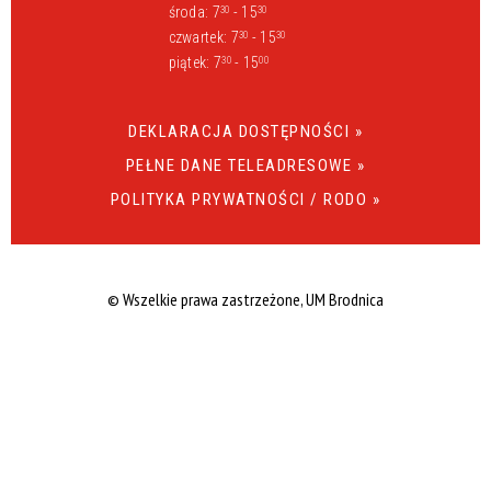
środa: 7
- 15
30
30
czwartek: 7
- 15
30
30
piątek: 7
- 15
30
00
DEKLARACJA DOSTĘPNOŚCI »
PEŁNE DANE TELEADRESOWE »
POLITYKA PRYWATNOŚCI / RODO »
© Wszelkie prawa zastrzeżone, UM Brodnica