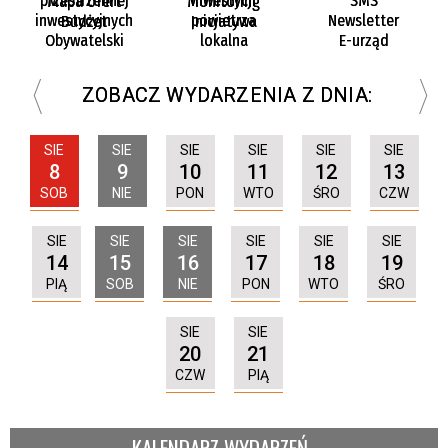
przestrzennej
inwestycji
SMS
Mapa ofert
Monitoring
inwestycyjnych
powietrza
Newsletter
Budżet
Inicjatywa
Obywatelski
lokalna
E-urząd
ZOBACZ WYDARZENIA Z DNIA:
SIE
SIE
SIE
SIE
SIE
SIE
8
10
11
12
13
9
SOB
PON
WTO
ŚRO
CZW
NIE
SIE
SIE
SIE
SIE
SIE
SIE
14
15
16
17
18
19
PIĄ
SOB
NIE
PON
WTO
ŚRO
SIE
SIE
20
21
CZW
PIĄ
KALENDARZ WYDARZEŃ