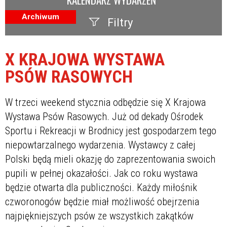
Archiwum
Filtry
Szukana fraza
X KRAJOWA WYSTAWA
Kategoria
PSÓW RASOWYCH
Trwające w zakresie
W trzeci weekend stycznia odbędzie się X Krajowa
—
Wystawa Psów Rasowych. Już od dekady Ośrodek
Miejsce
Sportu i Rekreacji w Brodnicy jest gospodarzem tego
niepowtarzalnego wydarzenia. Wystawcy z całej
Organizator
Polski będą mieli okazję do zaprezentowania swoich
pupili w pełnej okazałości. Jak co roku wystawa
Promowane
będzie otwarta dla publiczności. Każdy miłośnik
czworonogów będzie miał możliwość obejrzenia
najpiękniejszych psów ze wszystkich zakątków