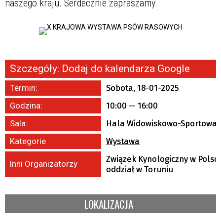
naszego kraju. Serdecznie zapraszamy.
Szczegóły:
Dodaj do kalendarza Google
Termin:
Sobota, 18-01-2025
Godzina:
10:00 — 16:00
Sala:
Hala Widowiskowo-Sportowa
Kategorie
Wystawa
Związek Kynologiczny w Polsc
Inni Organizatorzy
oddział w Toruniu
LOKALIZACJA