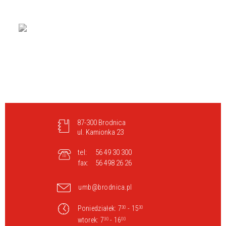
87-300 Brodnica
ul. Kamionka 23
tel:
56 49 30 300
fax:
56 498 26 26
umb@brodnica.pl
Poniedziałek: 7
- 15
30
30
wtorek: 7
- 16
30
00