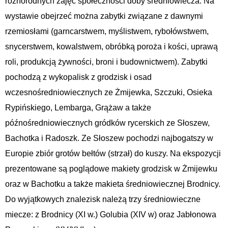
różnorodnych zajęć społeczności doby średniowiecza. Na
wystawie obejrzeć można zabytki związane z dawnymi
rzemiosłami (garncarstwem, myślistwem, rybołówstwem,
snycerstwem, kowalstwem, obróbką poroża i kości, uprawą
roli, produkcją żywności, broni i budownictwem). Zabytki
pochodzą z wykopalisk z grodzisk i osad
wczesnośredniowiecznych ze Żmijewka, Szczuki, Osieka
Rypińskiego, Lembarga, Grążaw a także
późnośredniowiecznych gródków rycerskich ze Słoszew,
Bachotka i Radoszk. Ze Słoszew pochodzi najbogatszy w
Europie zbiór grotów bełtów (strzał) do kuszy. Na ekspozycji
prezentowane są poglądowe makiety grodzisk w Żmijewku
oraz w Bachotku a także makieta średniowiecznej Brodnicy.
Do wyjątkowych znalezisk należą trzy średniowieczne
miecze: z Brodnicy (XI w.) Golubia (XIV w) oraz Jabłonowa