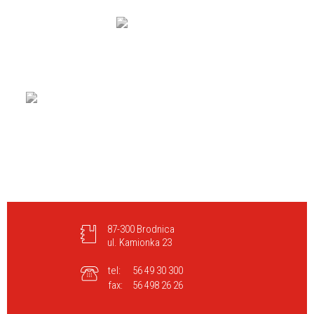
87-300 Brodnica
ul. Kamionka 23
tel:
56 49 30 300
fax:
56 498 26 26