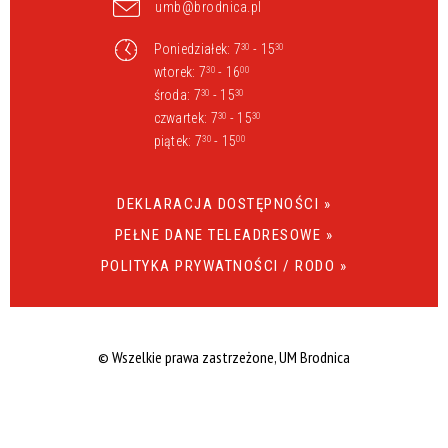
umb@brodnica.pl
Poniedziałek: 7
- 15
30
30
wtorek: 7
- 16
30
00
środa: 7
- 15
30
30
czwartek: 7
- 15
30
30
piątek: 7
- 15
30
00
DEKLARACJA DOSTĘPNOŚCI »
PEŁNE DANE TELEADRESOWE »
POLITYKA PRYWATNOŚCI / RODO »
© Wszelkie prawa zastrzeżone, UM Brodnica