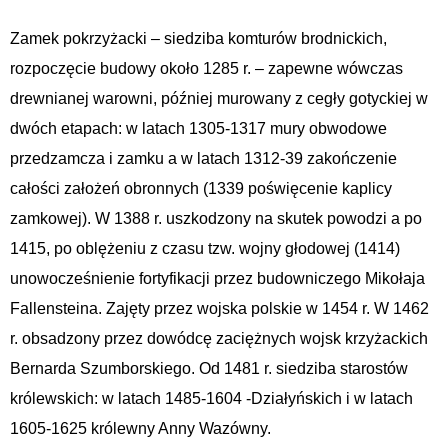
Zamek pokrzyżacki – siedziba komturów brodnickich,
rozpoczęcie budowy około 1285 r. – zapewne wówczas
drewnianej warowni, później murowany z cegły gotyckiej w
dwóch etapach: w latach 1305-1317 mury obwodowe
przedzamcza i zamku a w latach 1312-39 zakończenie
całości założeń obronnych (1339 poświęcenie kaplicy
zamkowej). W 1388 r. uszkodzony na skutek powodzi a po
1415, po oblężeniu z czasu tzw. wojny głodowej (1414)
unowocześnienie fortyfikacji przez budowniczego Mikołaja
Fallensteina. Zajęty przez wojska polskie w 1454 r. W 1462
r. obsadzony przez dowódcę zaciężnych wojsk krzyżackich
Bernarda Szumborskiego. Od 1481 r. siedziba starostów
królewskich: w latach 1485-1604 -Działyńskich i w latach
1605-1625 królewny Anny Wazówny.