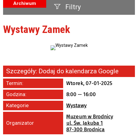
Archiwum
Filtry
Szukana fraza
Wystawy Zamek
Kategoria
Trwające w zakresie
—
Szczegóły:
Dodaj do kalendarza Google
Miejsce
Termin:
Wtorek, 07-01-2025
Organizator
Godzina:
8:00 — 16:00
Promowane
Kategorie
Wystawy
Muzeum w Brodnicy
Organizator
ul. Św. Jakuba 1
87-300 Brodnica