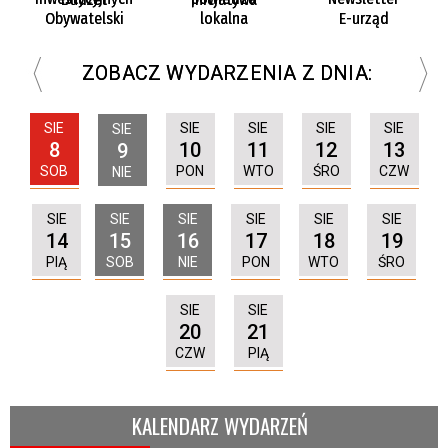
Obywatelski
lokalna
E-urząd
ZOBACZ WYDARZENIA Z DNIA:
SIE
SIE
SIE
SIE
SIE
SIE
8
10
11
12
13
9
SOB
PON
WTO
ŚRO
CZW
NIE
SIE
SIE
SIE
SIE
SIE
SIE
14
15
16
17
18
19
PIĄ
SOB
NIE
PON
WTO
ŚRO
SIE
SIE
20
21
CZW
PIĄ
KALENDARZ WYDARZEŃ