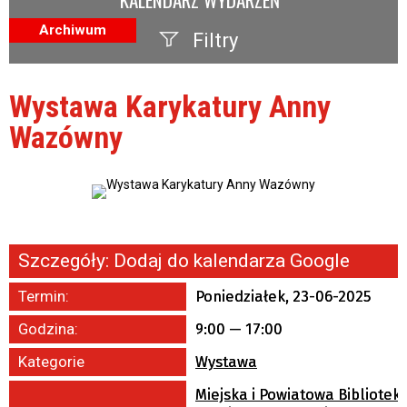
Archiwum
Filtry
Szukana fraza
Wystawa Karykatury Anny
Kategoria
Wazówny
Trwające w zakresie
—
Miejsce
Szczegóły:
Dodaj do kalendarza Google
Organizator
Termin:
Poniedziałek, 23-06-2025
Godzina:
9:00 — 17:00
Promowane
Kategorie
Wystawa
Miejska i Powiatowa Bibliotek