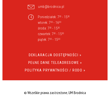
umb@brodnica.pl
Poniedziałek: 7
- 15
30
30
wtorek: 7
- 16
30
00
środa: 7
- 15
30
30
czwartek: 7
- 15
30
30
piątek: 7
- 15
30
00
DEKLARACJA DOSTĘPNOŚCI »
PEŁNE DANE TELEADRESOWE »
POLITYKA PRYWATNOŚCI / RODO »
© Wszelkie prawa zastrzeżone, UM Brodnica