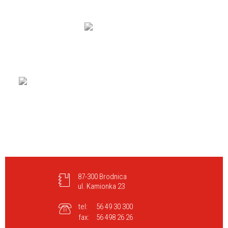
87-300 Brodnica
ul. Kamionka 23
tel:
56 49 30 300
fax:
56 498 26 26