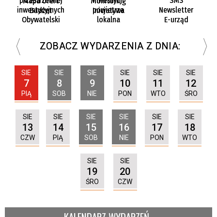
przestrzennej
inwestycji
SMS
Mapa ofert
Monitoring
inwestycyjnych
powietrza
Newsletter
Budżet
Inicjatywa
Obywatelski
lokalna
E-urząd
ZOBACZ WYDARZENIA Z DNIA:
SIE
SIE
SIE
SIE
SIE
SIE
7
8
10
11
12
9
PIĄ
SOB
PON
WTO
ŚRO
NIE
SIE
SIE
SIE
SIE
SIE
SIE
13
14
15
16
17
18
CZW
PIĄ
SOB
NIE
PON
WTO
SIE
SIE
19
20
ŚRO
CZW
KALENDARZ WYDARZEŃ