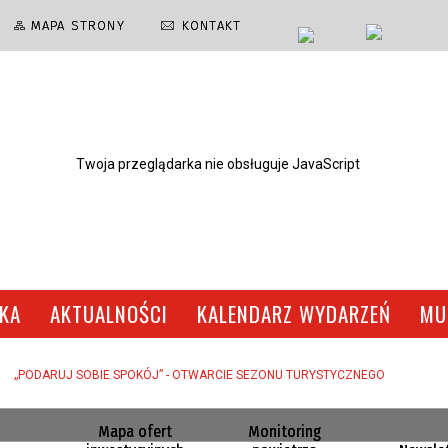
MAPA STRONY
KONTAKT
Twoja przeglądarka nie obsługuje JavaScript
SKA
AKTUALNOŚCI
KALENDARZ WYDARZEŃ
MU
RODNICKI DOM KULTURY
RADA MIEJSKA
FILMY
RECYKLERSI - SERIAL EKOLO
DLA PRZEDSIĘBIORCY
MUZEUM
„PODARUJ SOBIE SPOKÓJ” - OTWARCIE SEZONU TURYSTYCZNEGO
ODPADY KOMUNALNE
MŁODZIEŻOWA RADA KONSULT
Mapa ofert
Monitoring