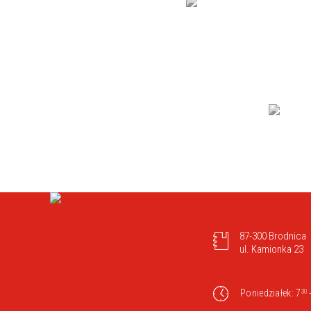
87-300 Brodnica
ul. Kamionka 23
Poniedziałek: 7
30