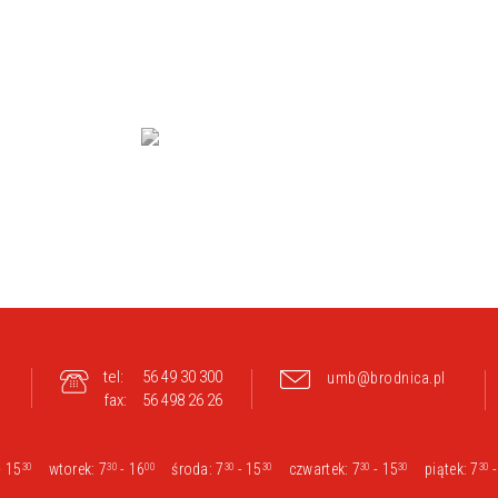
tel:
56 49 30 300
umb@brodnica.pl
fax:
56 498 26 26
- 15
wtorek: 7
- 16
środa: 7
- 15
czwartek: 7
- 15
piątek: 7
-
30
30
00
30
30
30
30
30