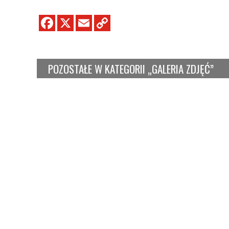
POZOSTAŁE W KATEGORII „GALERIA ZDJĘĆ”