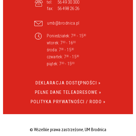
tel:
56 49 30 300
fax:
56 498 26 26
umb@brodnica.pl
Poniedziałek: 7
- 15
30
30
wtorek: 7
- 16
30
00
środa: 7
- 15
30
30
czwartek: 7
- 15
30
30
piątek: 7
- 15
30
00
DEKLARACJA DOSTĘPNOŚCI »
PEŁNE DANE TELEADRESOWE »
POLITYKA PRYWATNOŚCI / RODO »
© Wszelkie prawa zastrzeżone, UM Brodnica