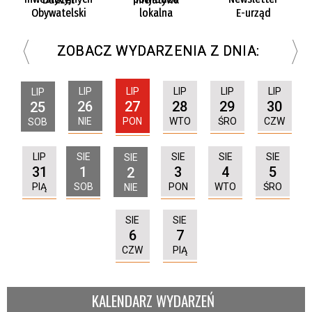
Obywatelski
lokalna
E-urząd
ZOBACZ WYDARZENIA Z DNIA:
LIP
LIP
LIP
LIP
LIP
LIP
26
27
28
29
30
25
NIE
PON
WTO
ŚRO
CZW
SOB
LIP
SIE
SIE
SIE
SIE
SIE
31
1
3
4
5
2
PIĄ
SOB
PON
WTO
ŚRO
NIE
SIE
SIE
6
7
CZW
PIĄ
KALENDARZ WYDARZEŃ