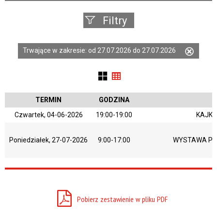
Filtry
Szukana
Trwające w zakresie:
od 27.07.2026 do 27.07.2026
Usuń
fraza
ten
filtr
Kategoria
TERMIN
GODZINA
Czwartek, 04-06-2026
19:00-19:00
KAJKO
Trwające w
zakresie
Poniedziałek, 27-07-2026
9:00-17:00
WYSTAWA PAW
—
Miejsce
Pobierz zestawienie w pliku PDF
Organizator