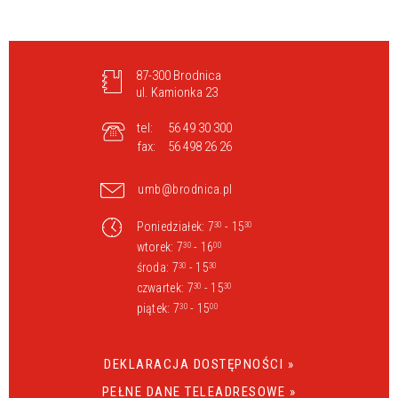
87-300 Brodnica
ul. Kamionka 23
tel:
56 49 30 300
fax:
56 498 26 26
umb@brodnica.pl
Poniedziałek: 7
- 15
30
30
wtorek: 7
- 16
30
00
środa: 7
- 15
30
30
czwartek: 7
- 15
30
30
piątek: 7
- 15
30
00
DEKLARACJA DOSTĘPNOŚCI »
PEŁNE DANE TELEADRESOWE »